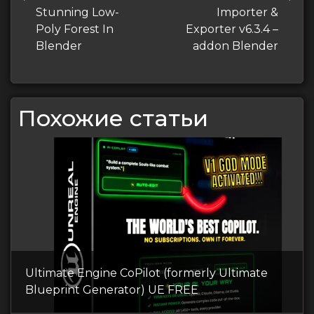
по
запись
запись
Stunning Low-
Importer &
записям
Poly Forest In
Exporter v6.3.4 –
Blender
addon Blender
Похожие статьи
Ultimate Engine CoPilot (formerly Ultimate
Blueprint Generator) UE FREE