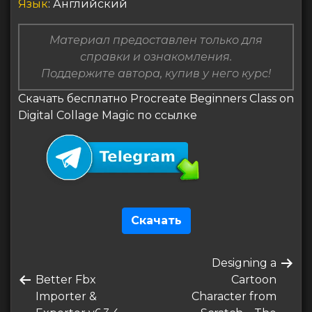
Язык
: Английский
Материал предоставлен только для
справки и ознакомления.
Поддержите автора, купив у него курс!
Скачать бесплатно Procreate Beginners Class on
Digital Collage Magic по ссылке
Скачать
Навигация
Следующая
Designing a
по
Предыдущая
запись
Better Fbx
Cartoon
записям
запись
Importer &
Character from