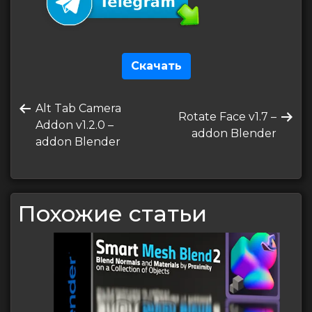
Скачать
Навигация
Предыдущая
Alt Tab Camera
по
Следующая
Rotate Face v1.7 –
запись
Addon v1.2.0 –
запись
addon Blender
записям
addon Blender
Похожие статьи