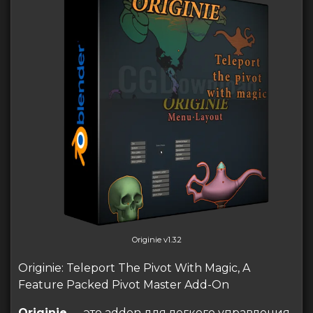
Originie v1.3.2
Originie: Teleport The Pivot With Magic, A
Feature Packed Pivot Master Add-On
Originie
— это addon для легкого управления