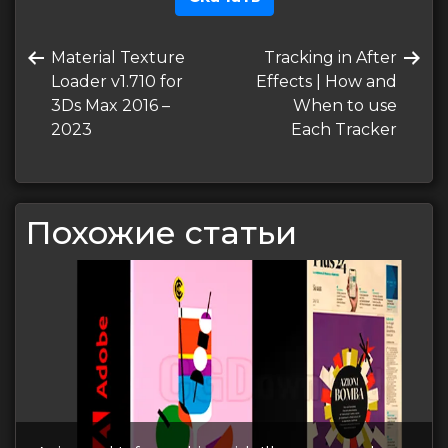
Навигация
Предыдущая
Следующая
Material Texture
Tracking in After
по
запись
запись
Loader v1.710 for
Effects | How and
записям
3Ds Max 2016 –
When to use
2023
Each Tracker
Похожие статьи