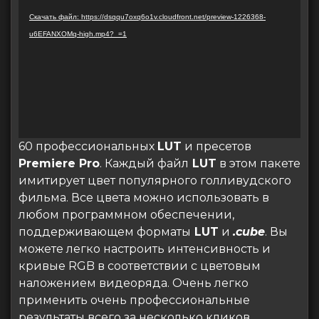
Скачать файл: https://dsqqu7oxq6o1v.cloudfront.net/preview-1226368-
u6EFANXOMq-high.mp4?_=1
60 профессиональных
LUT
и пресетов
Premiere Pro
. Каждый файл
LUT
в этом пакете
имитирует цвет популярного голливудского
фильма. Все цвета можно использовать в
любом программном обеспечении,
поддерживающем форматы
LUT
и
.cube
. Вы
можете легко настроить интенсивность и
кривые RGB в соответствии с цветовым
наложением видеоряда. Очень легко
применить очень профессиональные
результаты всего за несколько кликов.