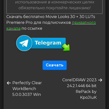
использования в коммерческих целях
обязательно покупайте лицензию!
Скачать бесплатно Movie Looks 30 + 30 LUTs
Premiere Pro для подписчиков
приватного
канала
по ссылке
Скачать
Навигация
Следующая
CorelDRAW 2023
по
Предыдущая
Perfectly Clear
запись
24.2.1.446 64 bit
запись
WorkBench
записям
RePack by
5.0.0.3037 Win
KpoJIuK