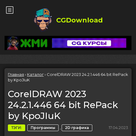
CGDownload
Главная
›
Каталог
›
CorelDRAW 2023 24.2.1.446 64 bit RePack
by KpoJIuK
CorelDRAW 2023
24.2.1.446 64 bit RePack
by KpoJIuK
,
17.04.2023
ТЭГИ:
Программы
2D графика