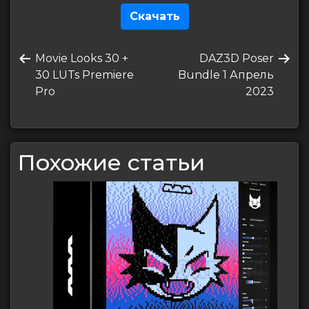
Скачать
Навигация
Предыдущая
Следующая
Movie Looks 30 +
DAZ3D Poser
по
запись
запись
30 LUTs Premiere
Bundle 1 Апрель
записям
Pro
2023
Похожие статьи