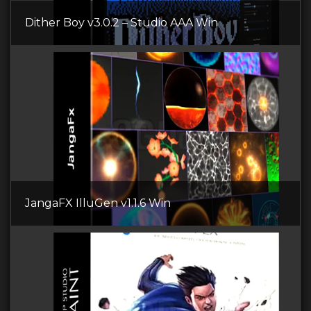
Dither Boy v3.0.2 – Studio AAA Win
JangaFX IlluGen v1.1.6 Win