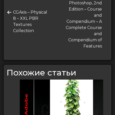
по
запись
Photoshop, 2nd
записям
Edition – Course
Предыдущая
CGAxis – Physical
and
запись
8 – XXL PBR
Compendium – A
Textures
Complete Course
Collection
and
Compendium of
Features
Похожие статьи