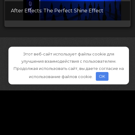
After Effects: The Perfect Shine Effect
Этот веб-сайт использует файлы cookie для
улучшения взаимодействия с пользователем.
Продолжая использовать сайт, вы даете согласие на
использование файлов cookie.
OK
©2026 CGDownload
Правообладателям (DMCA)
Как скачивать архивы в Телеграм
«
Все права принадлежат правообладателям
»