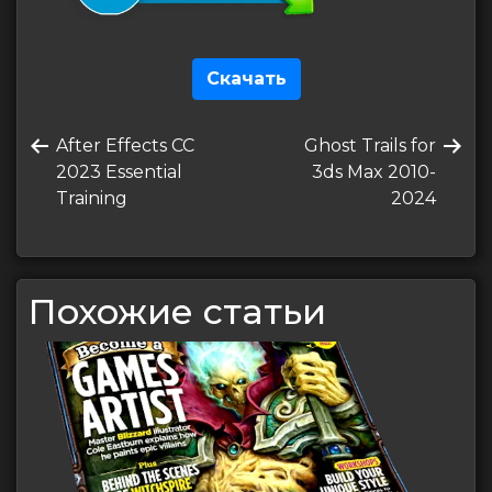
Скачать
Навигация
Предыдущая
Следующая
After Effects CC
Ghost Trails for
по
запись
запись
2023 Essential
3ds Max 2010-
записям
Training
2024
Похожие статьи