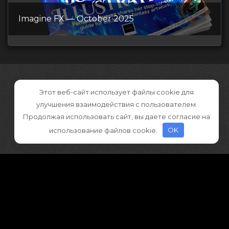
Imagine FX — October 2025
Этот веб-сайт использует файлы cookie для
улучшения взаимодействия с пользователем.
Продолжая использовать сайт, вы даете согласие на
использование файлов cookie.
OK
©2026 CGDownload
Правообладателям (DMCA)
Как скачивать архивы в Телеграм
«
Все права принадлежат правообладателям
»