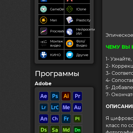
GameDev
IClone
Mari
Plasticity
Нейросети
Procreate
ИИ
Эпическое 
Монтаж
Фото/
видео
Видео
ЧЕМУ ВЫ 
КИНО
Другие
1- Узнайте
2- Коррек
Программы
3- Соотве
4- Сопост
Adobe
5- Добавле
7- Оконча
ОПИСАНИ
Я цифровой
класс по 
фотографи