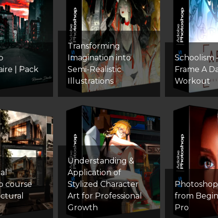
Transforming
p
Imagination into
Schoolism
ire | Pack
Semi-Realistic
Frame A D
Illustrations
Workout
Understanding &
al
Application of
p course
Stylized Character
Photoshop
ectural
Art for Professional
from Begin
Growth
Pro