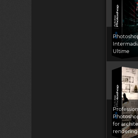
Photosho
Intermadia
Ultime
Profession
Photosho
for archit
rendering