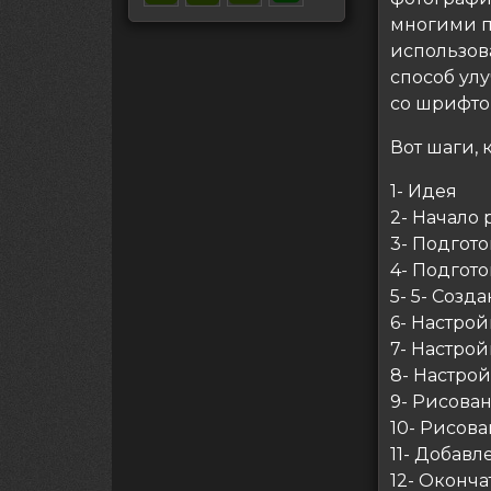
многими п
использова
способ ул
со шрифто
Вот шаги, 
1- Идея
2- Начало 
3- Подгот
4- Подгот
5- 5- Созд
6- Настро
7- Настро
8- Настрой
9- Рисован
10- Рисов
11- Добавл
12- Оконч