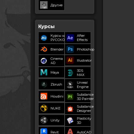
Другие
Курсы
Курсы на
After
РУССКОМ
Effects
Blender
Photoshop
Cinema
Illustrator
4D
3DS
Maya
MAX
Unreal
Zbrush
Engine
Substance
Houdini
3D Painter
Substance
NUKE
Designer
Plasticity
Unity
3D
Revit
AutoCAD