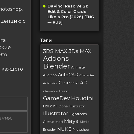
DaVinci Resolve 21:
hotoshop.
Edit & Color Grade
Like a Pro (2026) [ENG
нцепцию с
— RUS]
нта
Тэги
ские
3DS MAX
3Ds MAX
Это
Addons
я
Blender
Animate
я каждого
AutoCAD
Audition
Character
Cinema 4D
Animator
Fresco
Dimension
Houdini
GameDev
Houdini
IClone
Illustrator
Illustrator
Lightroom
ения.
Maya
Classic
Mari
Media
NUKE
Encoder
Photoshop