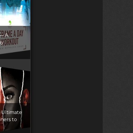
 — A
ay
 Ultimate
ners to