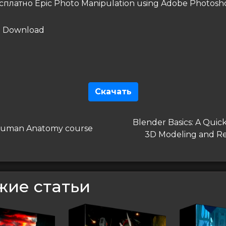
сплатно Epic Photo Manipulation using Adobe Photosh
Скачать
гация
Следующая
Blender Basics: A Quick
дущая
Human Anatomy course
запись
3D Modeling and R
сям
жие статьи