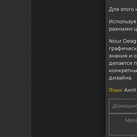
Для этого 
Используя
разными ц
Nour Desi
графическ
знания и о
делается п
конкретны
дизайна.
Язык
: Анг
Домашня
Мате