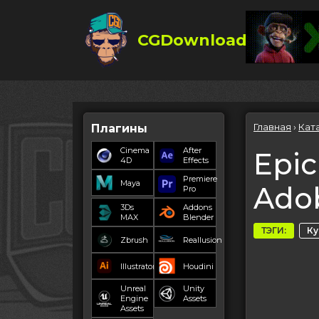
CGDownload
Главная
›
Кат
Плагины
Cinema
After
Epic
4D
Effects
Premiere
Maya
Ado
Pro
3Ds
Addons
MAX
Blender
ТЭГИ:
К
Zbrush
Reallusion
Illustrator
Houdini
Unreal
Unity
Engine
Assets
Assets