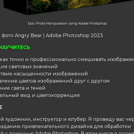
Epic Photo Manipulation using Adobe Photoshop
фото Angry Bear | Adobe Photoshop 2023
НАУЧИТЕСЬ
, как точно и профессионально смешивать изображе
ция световых значений
тствие насыщенности изображений
авление цветов изображений друг с другом
ние света и теней
тельный вид и цветокоррекция
Е
 художник, инструктор и ютубер. Я проведу вас чер
созданию привлекательного дизайна для обработки
й с помощью Adobe Photoshop. В этом курсе я поде