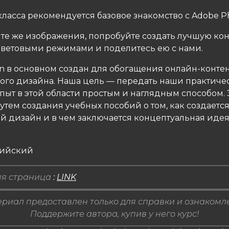
класса рекомендуется базовое знакомство с Adobe P
 те же изображения, попробуйте создать лучшую ко
ветовыми режимами и поделитесь ею с нами.
gn в основном создан для обогащения онлайн-конте
ого дизайна. Наша цель — передать наши практиче
пыт в этой области простым и наглядным способом. 
утем создания учебных пособий о том, как создаетс
й дизайн и в чем заключается концептуальная иде
лийский
я страница
:
LINK
риал предоставлен только для справки и ознакомл
Поддержите автора, купив у него курс!