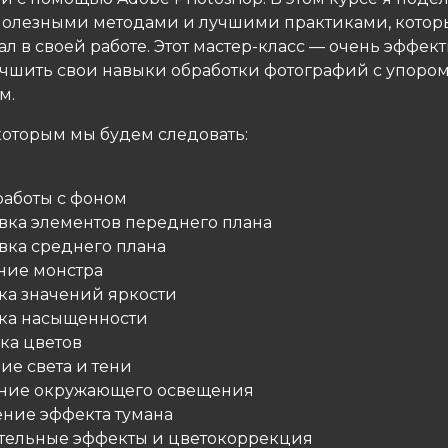
олезными методами и лучшими практиками, котор
л в своей работе. Этот мастер-класс — очень эффе
учшить свои навыки обработки фотографий с упором
м.
которым мы будем следовать:
работы с фоном
овка элементов переднего плана
овка среднего плана
ание монстра
йка значений яркости
йка насыщенности
ка цветов
ие света и тени
ание окружающего освещения
ение эффекта тумана
ательные эффекты и цветокоррекция