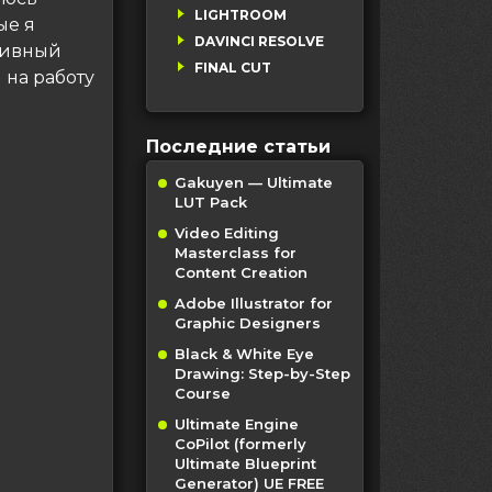
LIGHTROOM
ые я
DAVINCI RESOLVE
ктивный
FINAL CUT
 на работу
Последние статьи
Gakuyen — Ultimate
LUT Pack
Video Editing
Masterclass for
Content Creation
Adobe Illustrator for
Graphic Designers
Black & White Eye
Drawing: Step-by-Step
Course
Ultimate Engine
CoPilot (formerly
Ultimate Blueprint
Generator) UE FREE