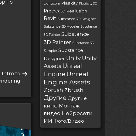
op по
Plasticity
Lightroom
Plasticity 3D
Procreate
Reallusion
Revit
Substance 3D Designer
Substance 3D Modeler
Substance
Substance
3D Painter
3D Painter
Substance 3D
Substance
Sampler
Unity
Unity
Designer
Unreal
Assets
Unreal
Engine
 Intro to
endering
Engine Assets
Zbrush
Zbrush
Другие
Другие
Монтаж
КИНО
Нейросети
видео
ИИ
Фото/Видео