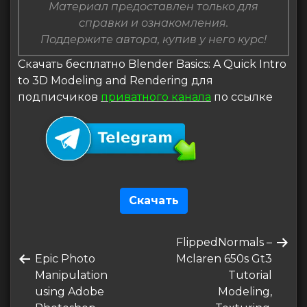
Материал предоставлен только для
справки и ознакомления.
Поддержите автора, купив у него курс!
Скачать бесплатно Blender Basics: A Quick Intro
to 3D Modeling and Rendering для
подписчиков
приватного канала
по ссылке
Скачать
Навигация
Следующая
FlippedNormals –
по
Предыдущая
запись
Epic Photo
Mclaren 650s Gt3
записям
запись
Manipulation
Tutorial
using Adobe
Modeling,