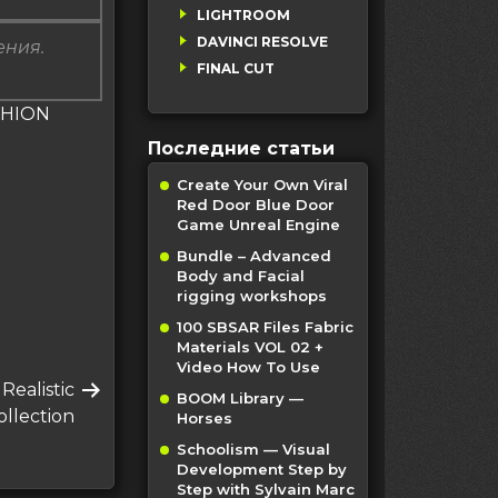
LIGHTROOM
DAVINCI RESOLVE
ения.
FINAL CUT
SHION
Последние статьи
Create Your Own Viral
Red Door Blue Door
Game Unreal Engine
Bundle – Advanced
Body and Facial
rigging workshops
100 SBSAR Files Fabric
Materials VOL 02 +
Video How To Use
ealistic
BOOM Library —
llection
Horses
Schoolism — Visual
Development Step by
Step with Sylvain Marc