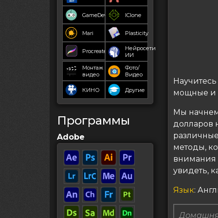
GameDev
IClone
Mari
Plasticity
Нейросети
Procreate
ИИ
Монтаж
Фото/
видео
Видео
Научитесь
КИНО
Другие
мощные и 
Мы начнем
Программы
долларов 
различные
Adobe
методы, к
внимания н
увидеть, к
Язык
: Анг
Домашня