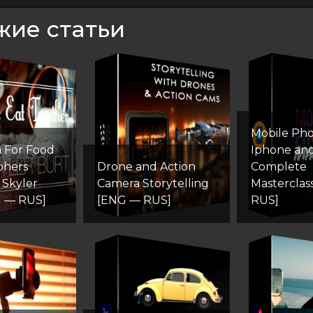
жие статьи
Mobile Ph
 For Food
Iphone an
phers
Drone and Action
Complete
 Skyler
Camera Storytelling
Masterclas
G — RUS]
[ENG — RUS]
RUS]