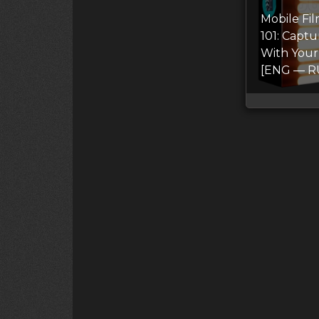
Mobile Fi
101: Captu
With You
[ENG — R