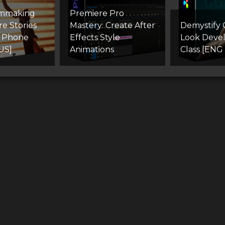
lmmaking
Premiere Pro
re Stories
Mastery: Create After
Demystify 
r Phone
Effects Style
Look Deve
US]
Animations
Class [ENG