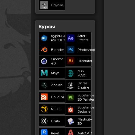
Другие
Курсы
Курсы на
After
РУССКОМ
Effects
Blender
Photoshop
Cinema
Illustrator
4D
3DS
Maya
MAX
Unreal
Zbrush
Engine
Substance
Houdini
3D Painter
Substance
NUKE
Designer
Plasticity
Unity
3D
Revit
AutoCAD