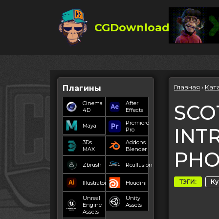
CGDownload
Главная
›
Кат
Плагины
Cinema
After
SCO
4D
Effects
Premiere
Maya
INT
Pro
3Ds
Addons
MAX
Blender
PHO
Zbrush
Reallusion
ТЭГИ:
К
Illustrator
Houdini
Unreal
Unity
Engine
Assets
Assets