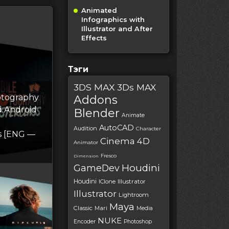
Animated
Infographics with
Illustrator and After
Effects
Тэги
3DS MAX
3Ds MAX
otography
Addons
d Android
Blender
Animate
AutoCAD
Audition
Character
s [ENG —
Cinema 4D
Animator
Fresco
Dimension
Houdini
GameDev
Houdini
IClone
Illustrator
Illustrator
Lightroom
Maya
Classic
Mari
Media
NUKE
Encoder
Photoshop