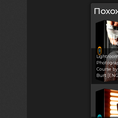
Похо
Lightroom
Photogra
Course by
Burt [EN