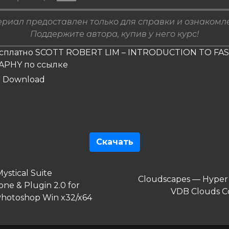
риал предоставлен только для справки и ознакомл
Поддержите автора, купив у него курс!
есплатно SCOTT ROBERT LIM – INTRODUCTION TO FA
PHY по ссылке
Скачать
гация
дущая
ystical Suite
Следующая
Cloudscapes — Hyper R
ne & Plugin 2.0 for
запись
VDB Clouds Co
сям
hotoshop Win x32/x64