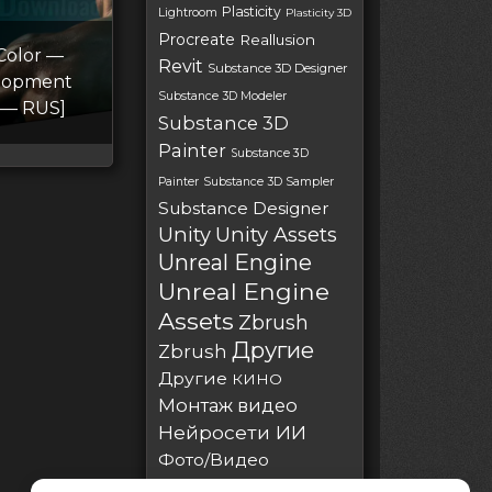
Plasticity
Lightroom
Plasticity 3D
Procreate
Reallusion
Color —
Revit
Substance 3D Designer
lopment
Substance 3D Modeler
 — RUS]
Substance 3D
Painter
Substance 3D
Painter
Substance 3D Sampler
Substance Designer
Unity
Unity Assets
Unreal Engine
Unreal Engine
Assets
Zbrush
Другие
Zbrush
Другие
КИНО
Монтаж видео
Нейросети ИИ
Фото/Видео