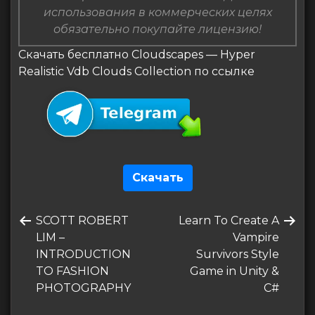
использования в коммерческих целях
обязательно покупайте лицензию!
Скачать бесплатно Cloudscapes — Hyper
Realistic Vdb Clouds Collection по ссылке
Скачать
Навигация
Предыдущая
Следующая
SCOTT ROBERT
Learn To Create A
по
запись
запись
LIM –
Vampire
записям
INTRODUCTION
Survivors Style
TO FASHION
Game in Unity &
PHOTOGRAPHY
C#