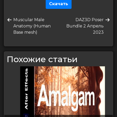
Скачать
Навигация
Предыдущая
Следующая
Muscular Male
DAZ3D Poser
по
запись
запись
Anatomy (Human
Bundle 2 Апрель
записям
Base mesh)
2023
Похожие статьи