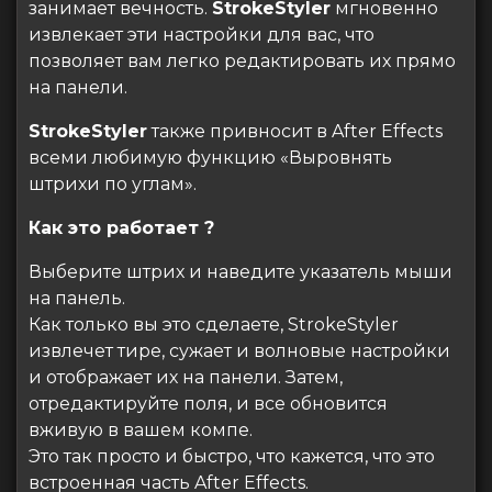
занимает вечность.
StrokeStyler
мгновенно
извлекает эти настройки для вас, что
позволяет вам легко редактировать их прямо
на панели.
StrokeStyler
также привносит в After Effects
всеми любимую функцию «Выровнять
штрихи по углам».
Как это работает ?
Выберите штрих и наведите указатель мыши
на панель.
Как только вы это сделаете, StrokeStyler
извлечет тире, сужает и волновые настройки
и отображает их на панели. Затем,
отредактируйте поля, и все обновится
вживую в вашем компе.
Это так просто и быстро, что кажется, что это
встроенная часть After Effects.