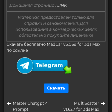
Домашняя страница
:
LINK
Материал предоставлен только для
справки и ознакомления. Для
использования в коммерческих целях
обязательно покупайте лицензию!
Скачать бесплатно MadCar v3.068 for 3ds Max
по ссылке
Скачать
Навигация
Предыдущая
Следующая
Master Chatgpt 4:
MultiScatter
по
запись
запись
Prompt
v1.627 for 3ds Max