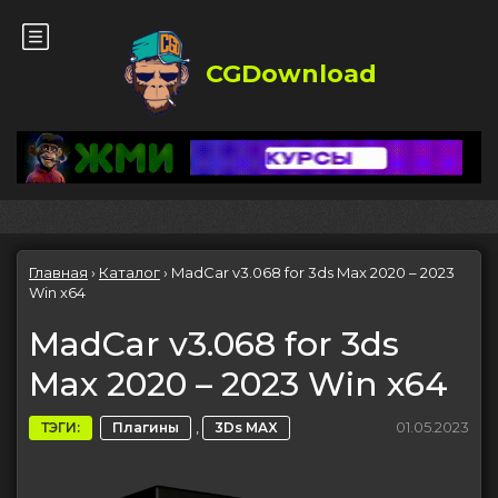
CGDownload
Главная
›
Каталог
›
MadCar v3.068 for 3ds Max 2020 – 2023
Win x64
MadCar v3.068 for 3ds
Max 2020 – 2023 Win x64
,
01.05.2023
ТЭГИ:
Плагины
3Ds MAX