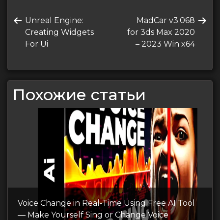
Навигация
Предыдущая
Следующая
Unreal Engine:
MadCar v3.068
по
запись
запись
Creating Widgets
for 3ds Max 2020
записям
For Ui
– 2023 Win x64
Похожие статьи
Voice Change in Real-Time Using Free AI Tool
— Make Yourself Sing or Change Voice