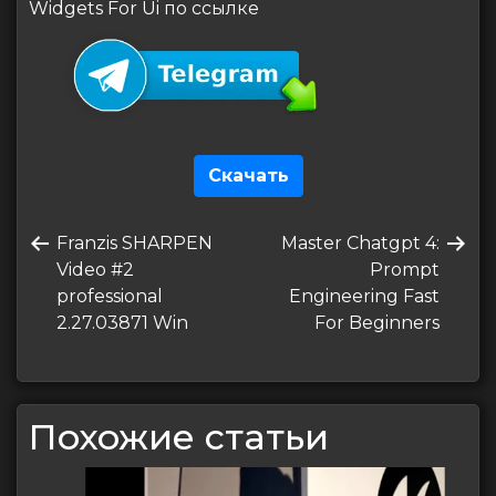
Widgets For Ui по ссылке
Скачать
Навигация
Предыдущая
Следующая
Franzis SHARPEN
Master Chatgpt 4:
по
запись
запись
Video #2
Prompt
записям
professional
Engineering Fast
2.27.03871 Win
For Beginners
Похожие статьи