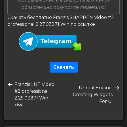
использования в коммерческих целях
обязательно покупайте лицензию!
Скачать бесплатно Franzis SHARPEN Video #2
professional 2.27.03871 Win по ссылке
Скачать
Навигация
Предыдущая
Franzis LUT Video
по
Следующая
Unreal Engine:
запись
#2 professional
запись
Creating Widgets
записям
2.25.03871 Win
For Ui
x64