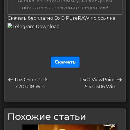
использования в коммерческих целях
обязательно покупайте лицензию!
Скачать бесплатно DxO PureRAW по ссылке
Скачать
Навигация
Предыдущая
Следующая
DxO FilmPack
DxO ViewPoint
по
запись
запись
7.20.0.18 Win
5.4.0.506 Win
записям
Похожие статьи