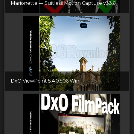
Marionette — Suitless Motion Capture v33.6
DxO ViewPoint 5.4.0.506 Win