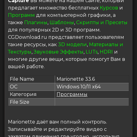
Capture
вы можете на нашем сайте, который
предлагает множество бесплатных
Курсов
и
Программ
для компьютерной графики, а
также
Плагины
,
Шаблоны
,
Скрипты и Пресеты
для популярных 2D и 3D программ.
CGDownload.ru представляет пользователям
такие ресурсы, как
3D модели
,
Материалы и
Текстуры
,
Звуковые Эффекты
,
LUTs
,
HDRI
и
многие другие вещи, которые помогут Вам в
вашей работе.
File Name
Marionette 33.6
ОС
Windows 10/11 x64
Категория
Программы
File Size
Marionette даёт вам полный контроль.
Записывайте и редактируйте видео с
захватом движения где угодно , используя