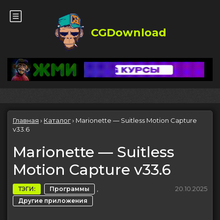
CGDownload
Главная
›
Каталог
›
Marionette — Suitless Motion Capture
v33.6
Marionette — Suitless
Motion Capture v33.6
,
20.10.2025
ТЭГИ:
Программы
Другие приложения