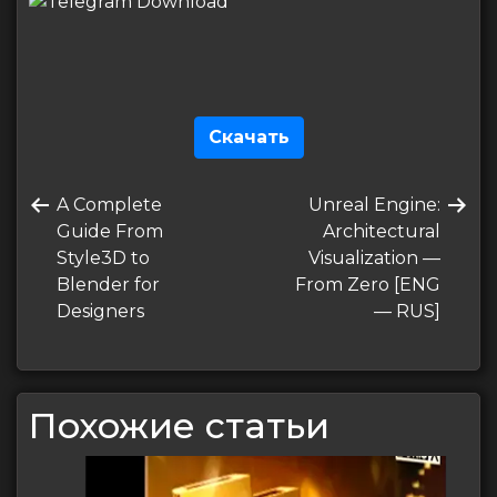
Скачать
Навигация
Предыдущая
Следующая
A Complete
Unreal Engine:
по
запись
запись
Guide From
Architectural
записям
Style3D to
Visualization —
Blender for
From Zero [ENG
Designers
— RUS]
Похожие статьи