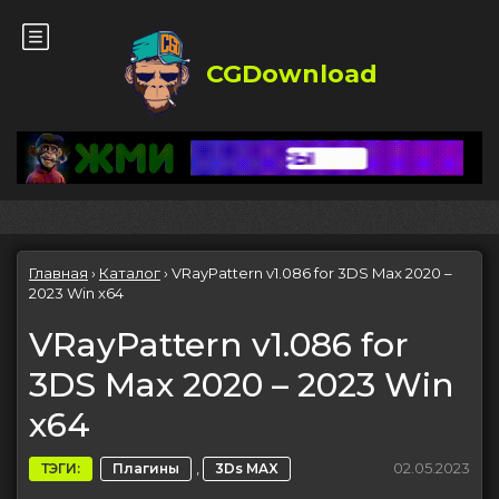
CGDownload
Главная
›
Каталог
›
VRayPattern v1.086 for 3DS Max 2020 –
2023 Win x64
VRayPattern v1.086 for
3DS Max 2020 – 2023 Win
x64
,
02.05.2023
ТЭГИ:
Плагины
3Ds MAX