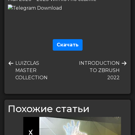
Скачать
Навигация
Предыдущая
Следующая
LUIZCLAS
INTRODUCTION
по
запись
запись
MASTER
TO ZBRUSH
записям
COLLECTION
2022
Похожие статьи