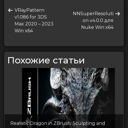
Навигация
Предыдущая
VRayPattern
по
Следующая
NNSuperResoluti
запись
v1.086 for 3DS
запись
on v4.0.0 для
записям
Max 2020 – 2023
Nuke Win x64
Win x64
Похожие статьи
Realistic Dragon in ZBrush: Sculpting and