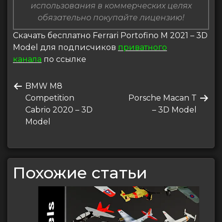
использования в коммерческих целях
обязательно покупайте лицензию!
Скачать бесплатно Ferrari Portofino M 2021 – 3D
Model для подписчиков
приватного
канала
по ссылке
Навигация
Предыдущая
BMW M8
по
запись
Следующая
Competition
Porsche Macan T
записям
запись
Cabrio 2020 – 3D
– 3D Model
Model
Похожие статьи