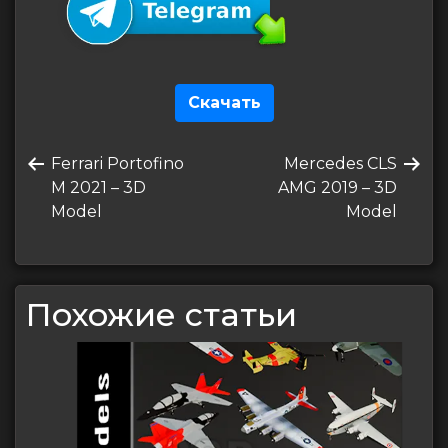
Скачать
Навигация
Предыдущая
Следующая
Ferrari Portofino
Mercedes CLS
по
запись
запись
M 2021 – 3D
AMG 2019 – 3D
записям
Model
Model
Похожие статьи