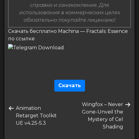
справки и ознакомления. Для
использования в коммерческих целях
обязательно покупайте лицензию!
Скачать бесплатно Machina — Fractals: Essence
по ссылке
Скачать
Навигация
Следующая
Wingfox – Never
по
Предыдущая
Animation
запись
Gone-Unveil the
запись
Retarget Toolkit
записям
Mystery of Cel
UE v4.25-5.3
Shading