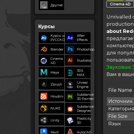
Cinema 4D
Другие
Unrivalled 
productio
Курсы
about Reds
Курсы на
After
предлагае
РУССКОМ
Effects
компьютер
Blender
Photoshop
для попул
Cinema
пользоват
Illustrator
4D
Звуковые 
3DS
Maya
Вам в ваше
MAX
Unreal
Zbrush
Engine
File Name
Substance
Houdini
3D Painter
Источник
Substance
Категори
NUKE
Designer
File Size
Plasticity
Unity
3D
Язык
Revit
AutoCAD