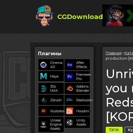
CGDownload
Главная
›
Кат
Плагины
production [
Cinema
After
4D
Effects
Unri
Premiere
Maya
Pro
you 
3Ds
Addons
MAX
Blender
Reds
Zbrush
Reallusion
Illustrator
Houdini
[KO
Unreal
Unity
Engine
Assets
Assets
ТЭГИ:
К