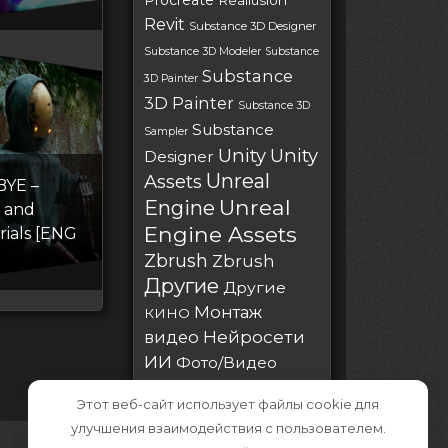
Procreate
Reallusion
Revit
Substance 3D Designer
Substance 3D Modeler
Substance
Substance
3D Painter
3D Painter
Substance 3D
Substance
Sampler
Unity
Unity
Designer
Unreal
Assets
BYE –
Unreal
Engine
s and
Engine Assets
rials [ENG
Zbrush
Zbrush
Другие
Другие
Монтаж
КИНО
Нейросети
видео
ИИ
Фото/Видео
Этот веб-сайт использует файлы cookie для
улучшения взаимодействия с пользователем.