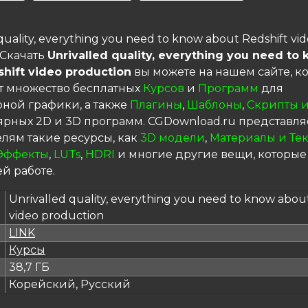
quality, everything you need to know about Redshift vi
nСкачать
Unrivalled quality, everything you need to
hift video production
вы можете на нашем сайте, к
т множество бесплатных
Курсов
и
Программ
для
ной графики, а также
Плагины
,
Шаблоны
,
Скрипты и
ярных 2D и 3D программ. CGDownload.ru представля
елям такие ресурсы, как
3D модели
,
Материалы и Те
Эффекты
,
LUTs
,
HDRI
и многие другие вещи, которые
й работе.
Unrivalled quality, everything you need to know abou
video production
LINK
я
Курсы
38,7 ГБ
Корейский, Русский