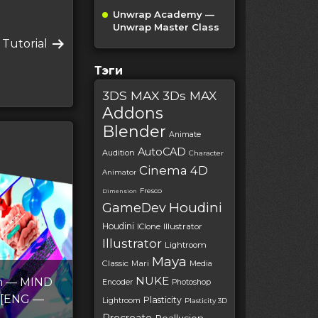
Unwrap Academy —
Unwrap Master Class
 Tutorial
Тэги
3DS MAX
3Ds MAX
Addons
Blender
Animate
AutoCAD
Audition
Character
Cinema 4D
Animator
Fresco
Dimension
Houdini
GameDev
Houdini
IClone
Illustrator
Illustrator
Lightroom
Maya
Classic
Mari
Media
NUKE
on — MIND
Encoder
Photoshop
 [ENG —
Plasticity
Lightroom
Plasticity 3D