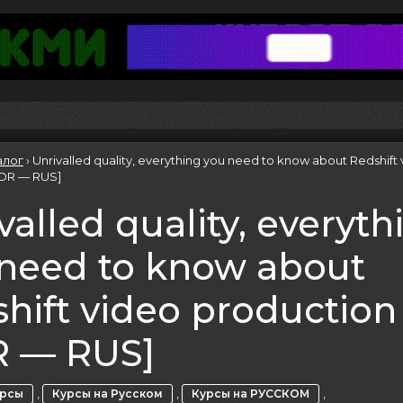
алог
›
Unrivalled quality, everything you need to know about Redshift
KOR — RUS]
valled quality, everyth
need to know about
hift video production
R — RUS]
,
,
,
урсы
Курсы на Русском
Курсы на РУССКОМ