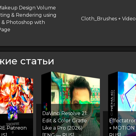
гация
дущая
 Makeup Design Volume
hting & Rendering using
Следующая
Cloth_Brushes + Video
сям
 & Photoshop with
запись
 Page
жие статьи
DaVinci Resolve 21:
Edit & Color Grade
Effectatr
E Patreon
Like a Pro (2026)
+ MOTION
US]
[ENG — RUS]
RUS]