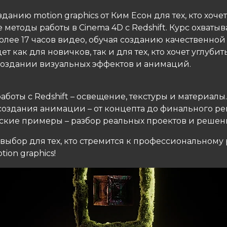
зданию motion graphics от Ким Есон для тех, кто хоче
методы работы в Cinema 4D с Redshift. Курс охватыв
олее 17 часов видео, обучая созданию качественной
т как для новичков, так и для тех, кто хочет углубит
создании визуальных эффектов и анимаций.
работы с Redshift – освещение, текстуры и материалы.
 создания анимации – от концепта до финального р
еские примеры – разбор реальных проектов и решени
ыбор для тех, кто стремится к профессиональному 
tion graphics!