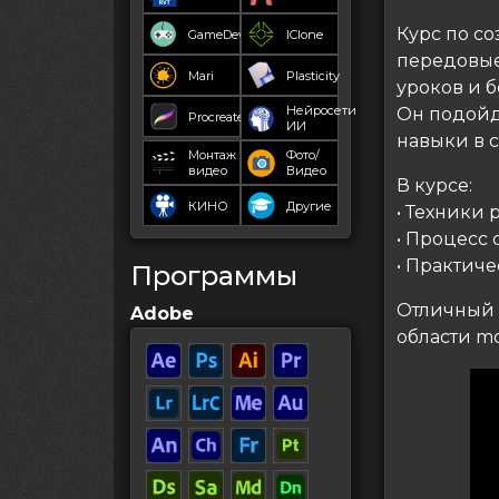
Курс по со
GameDev
IClone
передовые 
Mari
Plasticity
уроков и б
Нейросети
Он подойде
Procreate
ИИ
навыки в 
Монтаж
Фото/
видео
Видео
В курсе:
КИНО
Другие
• Техники 
• Процесс
• Практич
Программы
Отличный в
Adobe
области mo