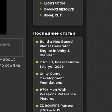
LIGHTROOM
DAVINCI RESOLVE
FINAL CUT
Последние статьи
Build a Hex-Based
ения.
Planet Generator
Engine in Unity &
Blender
ow about
DAZ 3D, Poser Bundle
по ссылке
1 Август 2026
Unity Game
Development
Foundations
970+ Men With
Weapons Reference
Pictures
3DBONFIRE Patreon
[ENG — RUS]