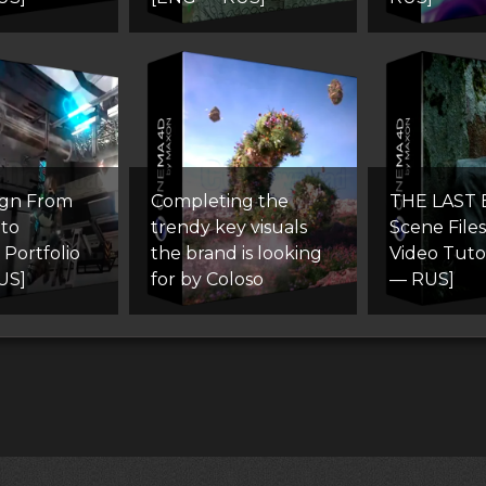
ign From
Completing the
THE LAST 
 to
trendy key visuals
Scene File
 Portfolio
the brand is looking
Video Tuto
US]
for by Coloso
— RUS]