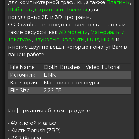
для компьютерной графики, а также
Плагины
,
Шаблоны
,
Скрипты и Пресеты
для
популярных 2D и 3D программ.
CGDownload.ru представляет пользователям
такие ресурсы, как
3D модели
,
Материалы и
Текстуры
,
Звуковые Эффекты
,
LUTs
,
HDRI
и
многие другие вещи, которые помогут Вам в
вашей работе.
File Name
Cloth_Brushes + Video Tutorial
Источник
LINK
Категория
Материалы, текстуры
File Size
2,22 ГБ
Информация об этом продукте:
• 40 кистей и альф
• Кисть Zbrush (ZBP)
• PSD (Альфа)