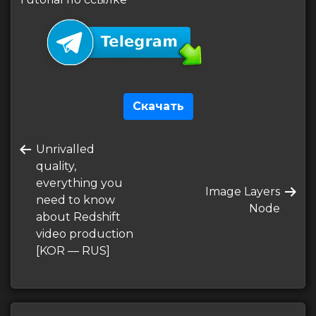
Скачать
Навигация
Предыдущая
Unrivalled
по
запись
quality,
записям
everything you
Следующая
Image Layers
need to know
запись
Node
about Redshift
video production
[KOR — RUS]