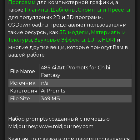
Программ
для компьютерной графики, а
также
Плагины
,
Шаблоны
,
Скрипты и Пресеты
для популярных 2D и 3D программ.
CGDownload.ru представляет пользователям
такие ресурсы, как
3D модели
,
Материалы и
Текстуры
,
Звуковые Эффекты
,
LUTs
,
HDRI
и
многие другие вещи, которые помогут Вам в
вашей работе.
485 Ai Art Prompts for Chibi
File Name
Fantasy
Источник
n/a
Категория
Ai Promts
File Size
349 МБ
Набор prompts созданный с помощью
Midjourney: www.midjourney.com
Каждая подсказка в этом пакете поставляется