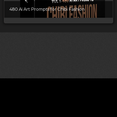
480 Ai Art Prompts for Chibi Fashion
©2026 CGDownload
Правообладателям (DMCA)
Как скачивать архивы в Телеграм
«
Все права принадлежат правообладателям
»