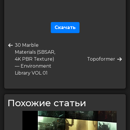
Скачать
Навигация
Предыдущая
30 Marble
по
запись
Materials (SBSAR,
записям
Следующая
4K PBR Texture)
Topoformer
запись
— Environment
Library VOL 01
Похожие статьи