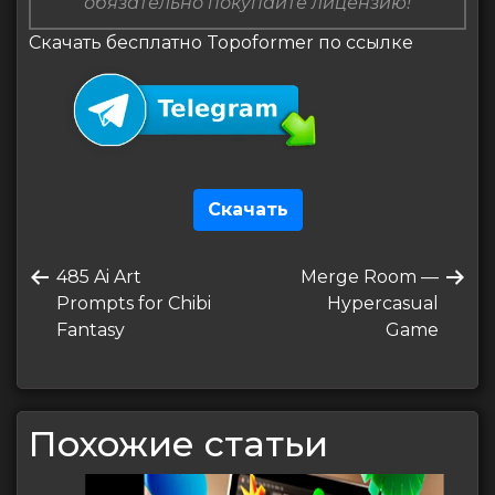
обязательно покупайте лицензию!
Скачать бесплатно Topoformer по ссылке
Скачать
Навигация
Предыдущая
Следующая
485 Ai Art
Merge Room —
по
запись
запись
Prompts for Chibi
Hypercasual
записям
Fantasy
Game
Похожие статьи