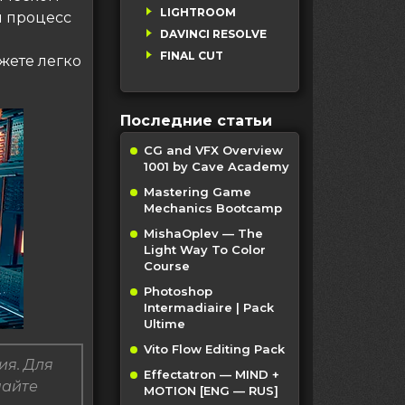
LIGHTROOM
ий процесс
DAVINCI RESOLVE
FINAL CUT
жете легко
Последние статьи
CG and VFX Overview
1001 by Cave Academy
Mastering Game
Mechanics Bootcamp
MishaOplev — The
Light Way To Color
Course
Photoshop
Intermadiaire | Pack
Ultime
Vito Flow Editing Pack
ия. Для
Effectatron — MIND +
пайте
MOTION [ENG — RUS]