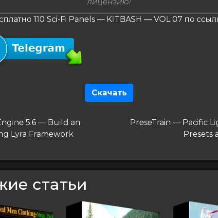
лицензию!
сплатно 110 Sci-Fi Panels — KITBASH — VOL 07 по ссыл
Скачать
гация
дущая
Следующая
ngine 5.6 — Build an
PreseTrain — Pacific 
запись
ng Lyra Framework
Presets 
сям
жие статьи