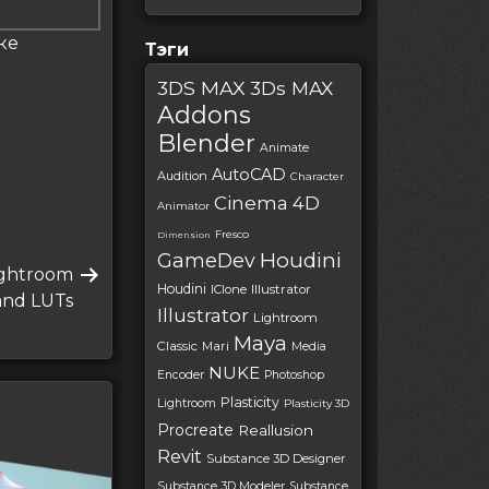
ке
Тэги
3DS MAX
3Ds MAX
Addons
Blender
Animate
AutoCAD
Audition
Character
Cinema 4D
Animator
Fresco
Dimension
Houdini
GameDev
Lightroom
Houdini
IClone
Illustrator
and LUTs
Illustrator
Lightroom
Maya
Classic
Mari
Media
NUKE
Encoder
Photoshop
Plasticity
Lightroom
Plasticity 3D
Procreate
Reallusion
Revit
Substance 3D Designer
Substance 3D Modeler
Substance