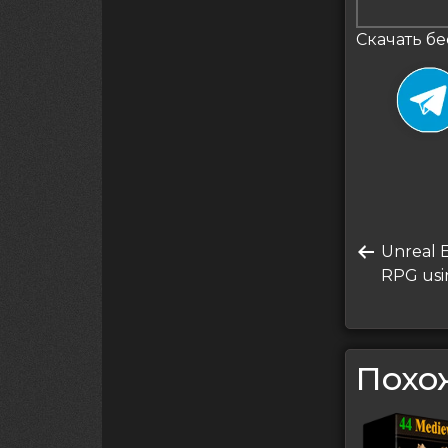
Скачать бе
Нави
Преды
Unreal E
по
запись
RPG usi
запи
Похо