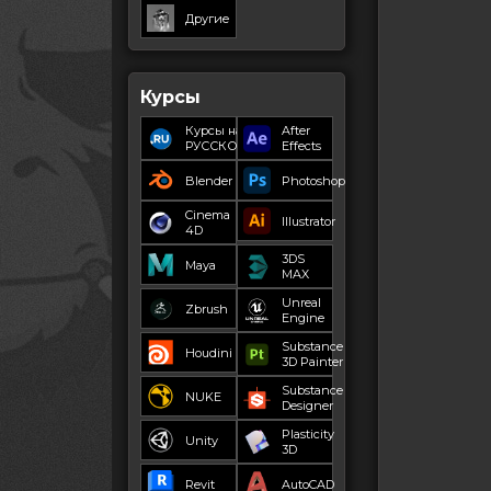
Другие
Курсы
Курсы на
After
РУССКОМ
Effects
Blender
Photoshop
Cinema
Illustrator
4D
3DS
Maya
MAX
Unreal
Zbrush
Engine
Substance
Houdini
3D Painter
Substance
NUKE
Designer
Plasticity
Unity
3D
Revit
AutoCAD