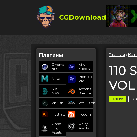
CGDownload
Главная
›
Кат
Плагины
Cinema
After
110 
4D
Effects
Premiere
Maya
VOL
Pro
3Ds
Addons
MAX
Blender
ТЭГИ:
3D
Zbrush
Reallusion
Illustrator
Houdini
Unreal
Unity
Engine
Assets
Assets