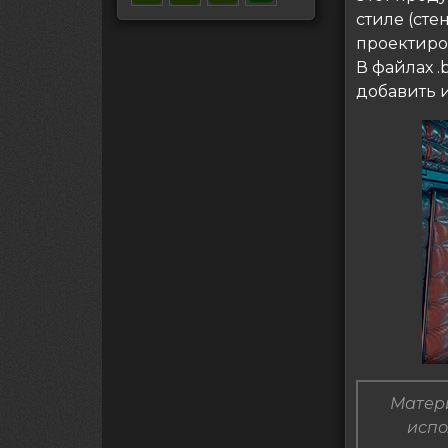
стиле (сте
проектиро
В файлах .
добавить и
Матери
испо