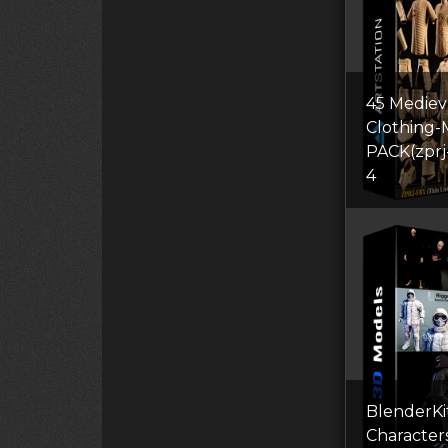
45 Mediev
Clothing
PACK(zprj
4
BlenderKi
Сharacter