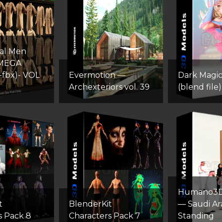
al Men
-MEGA
-fbx)- VOL
Evermotion —
Dark Magici
Archexteriors vol. 39
(blend file)
Humano3D
t
BlenderKit
— Saudi Ar
s Pack 8
Сharacters Pack 7
Standing