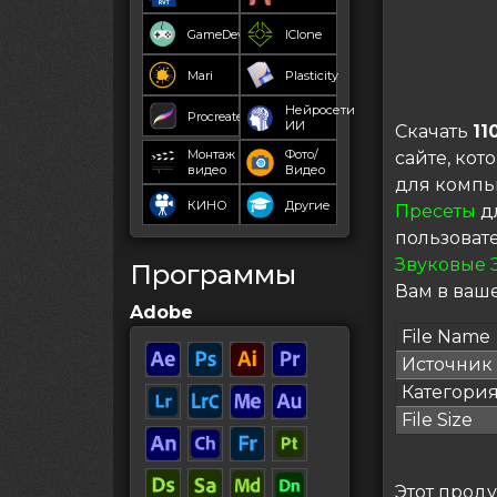
GameDev
IClone
Mari
Plasticity
Нейросети
Procreate
ИИ
Скачать
11
Монтаж
Фото/
сайте, ко
видео
Видео
для компь
КИНО
Другие
Пресеты
дл
пользоват
Звуковые 
Программы
Вам в ваше
Adobe
File Name
Источник
Категори
File Size
Этот проду