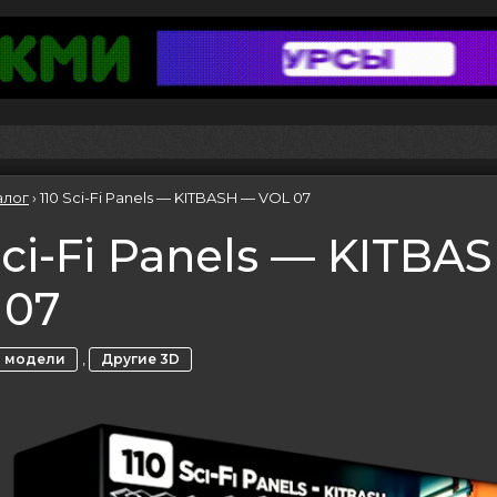
алог
›
110 Sci-Fi Panels — KITBASH — VOL 07
Sci-Fi Panels — KITBA
 07
,
 модели
Другие 3D