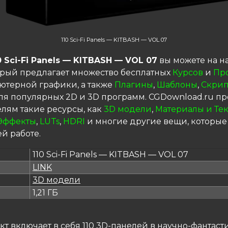
110 Sci-Fi Panels — KITBASH — VOL 07
0 Sci-Fi Panels — KITBASH — VOL 07
вы можете на 
торый предлагает множество бесплатных
Курсов
и
Пр
ютерной графики, а также
Плагины
,
Шаблоны
,
Скрип
я популярных 2D и 3D программ. CGDownload.ru пр
елям такие ресурсы, как
3D модели
,
Материалы и Те
Эффекты
,
LUTs
,
HDRI
и многие другие вещи, которые
й работе.
110 Sci-Fi Panels — KITBASH — VOL 07
LINK
я
3D модели
1,21 ГБ
кт включает в себя 110 3D-панелей в научно-фантас