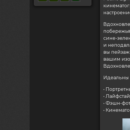
кинематог
настроени
Вдохновле
побережья,
сине-зеле
и неподвла
вы пейзаж
вашим изо
Вдохновле
Идеальны 
• Портретн
• Лайфста
• Фэшн-фо
• Кинемат