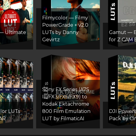
Filmycolor — Filmy
PowerGrade + v2.0
— Ultimate
LUTs by Danny
Gamut — 
Gevirtz
for Z CAM 
Sony FX Series (A7S
III/FX3/FX6/FX9) to
Kodak Ektachrome
olor LUTs
800 Film Emulation
DJI Power
 AR
LUT by FilmaticAI
Pack by Ci