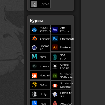
Другие
Курсы
Курсы на
After
РУССКОМ
Effects
Blender
Photoshop
Cinema
Illustrator
4D
3DS
Maya
MAX
Unreal
Zbrush
Engine
Substance
Houdini
3D Painter
Substance
NUKE
Designer
Plasticity
Unity
3D
Revit
AutoCAD