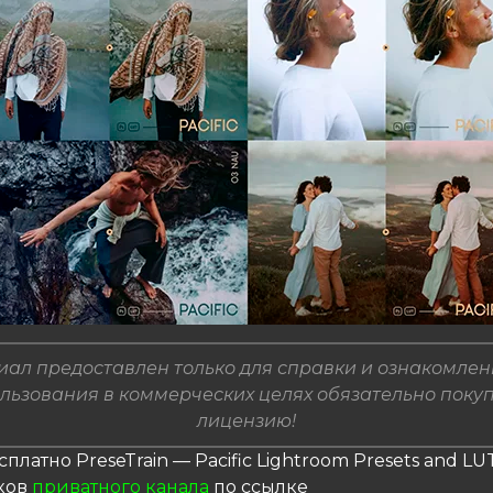
ал предоставлен только для справки и ознакомлен
льзования в коммерческих целях обязательно поку
лицензию!
сплатно PreseTrain — Pacific Lightroom Presets and LU
ков
приватного канала
по ссылке