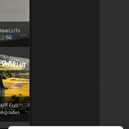
BaseLUTs
E2-S6
LUT Full
negrades