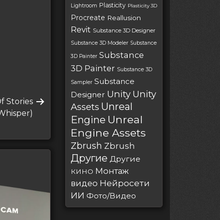
Plasticity
Lightroom
Plasticity 3D
Procreate
Reallusion
Revit
Substance 3D Designer
Substance 3D Modeler
Substance
Substance
3D Painter
3D Painter
Substance 3D
Substance
Sampler
Unity
Unity
Designer
f Stories
Unreal
Assets
Whisper)
Unreal
Engine
Engine Assets
Zbrush
Zbrush
Другие
Другие
Монтаж
КИНО
Нейросети
видео
ИИ
Фото/Видео