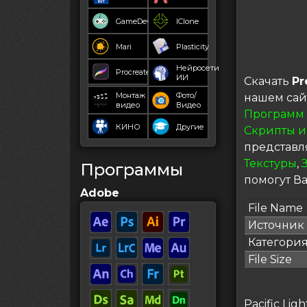
GameDev
IClone
Mari
Plasticity
Нейросети
Procreate
ИИ
Скачать
Pr
Монтаж
Фото/
нашем сай
видео
Видео
Программ
КИНО
Другие
Скрипты и
представл
Текстуры
,
Программы
помогут Ва
Adobe
File Name
Источник
Категори
File Size
Pacific Li