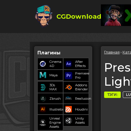
CGDownload
Главная
›
Кат
Плагины
Cinema
After
Pres
4D
Effects
Premiere
Maya
Ligh
Pro
3Ds
Addons
MAX
Blender
ТЭГИ:
LU
Zbrush
Reallusion
Illustrator
Houdini
Unreal
Unity
Engine
Assets
Assets