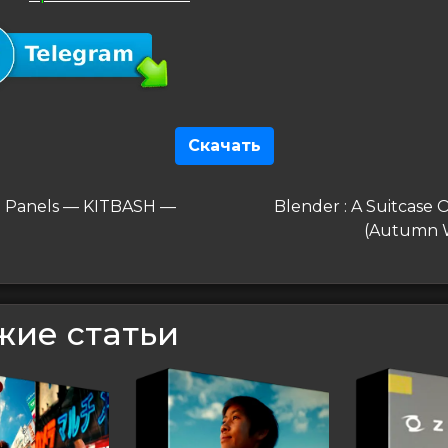
Скачать
гация
дущая
Следующая
-Fi Panels — KITBASH —
Blender : A Suitcase O
запись
(Autumn 
сям
жие статьи