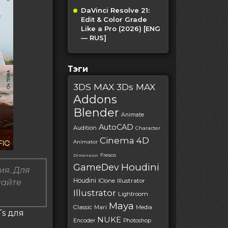
DaVinci Resolve 21:
Edit & Color Grade
Like a Pro (2026) [ENG
— RUS]
Тэги
3DS MAX
3Ds MAX
Addons
Blender
Animate
AutoCAD
Audition
Character
Cinema 4D
Animator
Fresco
Dimension
Houdini
GameDev
ия. Для
Houdini
IClone
Illustrator
пайте
Illustrator
Lightroom
Maya
Classic
Mari
Media
Ts для
NUKE
Encoder
Photoshop