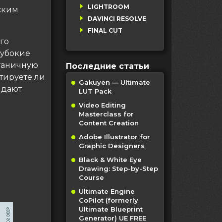
LIGHTROOM
ским
DAVINCI RESOLVE
FINAL CUT
го
лубокие
рганичную
Последние статьи
тируете ли
Gakuyen — Ultimate
идают
LUT Pack
Video Editing
Masterclass for
Content Creation
Adobe Illustrator for
Graphic Designers
Black & White Eye
Drawing: Step-by-Step
Course
Ultimate Engine
CoPilot (formerly
Ultimate Blueprint
Generator) UE FREE