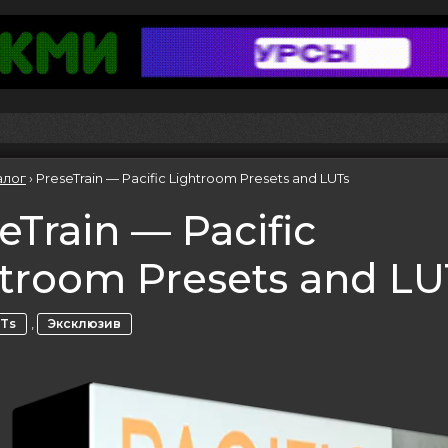
алог
›
PreseTrain — Pacific Lightroom Presets and LUTs
eTrain — Pacific
troom Presets and LU
,
Ts
Эксклюзив