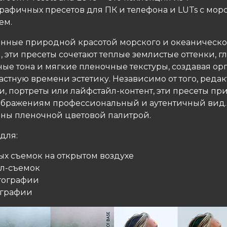
рафичных пресетов для ПК и телефона и LUTs с мор
ем.
нные природной красотой морского и океаническо
 эти пресеты сочетают теплые землистые оттенки, г
ные тона и мягкие пленочные текстуры, создавая о
стную времени эстетику. Независимо от того, редак
и, портреты или лайфстайл-контент, эти пресеты пр
бражениям профессиональный и аутентичный вид.
ны пленочной цветовой палитрой.
для:
ых съемок на открытом воздухе
йл-съемок
тографии
ографии