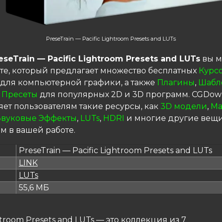
PreseTrain — Pacific Lightroom Presets and LUTs
eseTrain — Pacific Lightroom Presets and LUTs
вы м
те, который предлагает множество бесплатных
Курс
для компьютерной графики, а также
Плагины
,
Шабл
 Пресеты
для популярных 2D и 3D программ. CGDow
яет пользователям такие ресурсы, как
3D модели
,
Ма
Звуковые Эффекты
,
LUTs
,
HDRI
и многие другие вещи
м в вашей работе.
PreseTrain — Pacific Lightroom Presets and LUTs
LINK
я
LUTs
55,6 МБ
ghtroom Presets and LUTs — это коллекция из 7