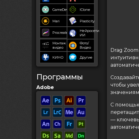
GameDev
IClone
Mari
Plasticity
Нейросети
Procreate
ИИ
Монтаж
Фото/
видео
Видео
Drag Zoom 
интуитивн
КИНО
Другие
автоматич
Программы
Создавайт
чтобы уве
Adobe
значениями
С помощь
перетащить
— ключевы
автоматич