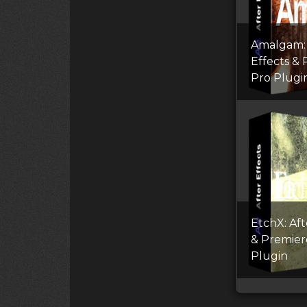
Amalgam: 
Effects &
Pro Plugi
EtchX: Aft
& Premier
Plugin