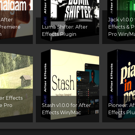
After
Jack v1.0.0 
 Premiere
Luma Shifter: After
Effects & 
n
Effects Plugin
Pro Win/M
er Effects
e Pro
Stash v1.0.0 for After
Pioneer: Af
Effects Win/Mac
Effects Pl