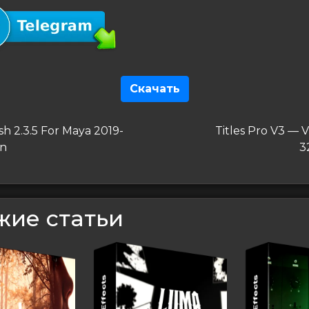
Скачать
гация
дущая
Следующая
h 2.3.5 For Maya 2019-
Titles Pro V3 — 
запись
in
3
сям
жие статьи