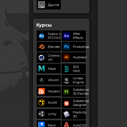
Другие
Курсы
Курсы на
After
РУССКОМ
Effects
Blender
Photoshop
Cinema
Illustrator
4D
3DS
Maya
MAX
Unreal
Zbrush
Engine
Substance
Houdini
3D Painter
Substance
NUKE
Designer
Plasticity
Unity
3D
Revit
AutoCAD