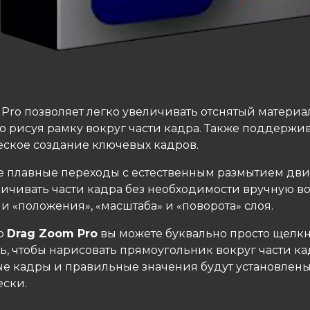
Pro позволяет легко увеличивать отснятый материал
о рисуя рамку вокруг части кадра. Также поддержи
еское создание ключевых кадров.
е плавные переходы с естественным размытием дв
личивать части кадра без необходимости вручную во
 «положения», «масштаба» и «поворота» слоя.
ю
Drag Zoom Pro
вы можете буквально просто щелкн
, чтобы нарисовать прямоугольник вокруг части кад
е кадры и правильные значения будут установлен
ески.