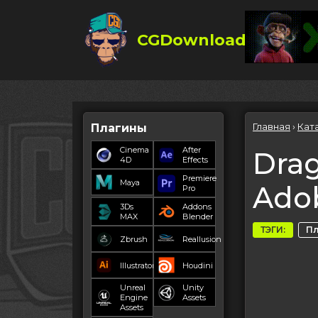
CGDownload
Главная
›
Кат
Плагины
Cinema
After
Drag
4D
Effects
Premiere
Maya
Adob
Pro
3Ds
Addons
MAX
Blender
ТЭГИ:
П
Zbrush
Reallusion
Illustrator
Houdini
Unreal
Unity
Engine
Assets
Assets