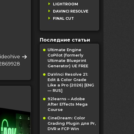
LIGHTROOM
DAVINCI RESOLVE
FINAL CUT
Последние статьи
Ultimate Engine
CoPilot (formerly
Videohive
Ultimate Blueprint
2869928
Generator) UE FREE
DaVinci Resolve 21:
Edit & Color Grade
Like a Pro (2026) [ENG
— RUS]
92learns – Adobe
After Effects Mega
Course
CineDream: Color
Grading Plugin для Pr,
DVR и FCP Win