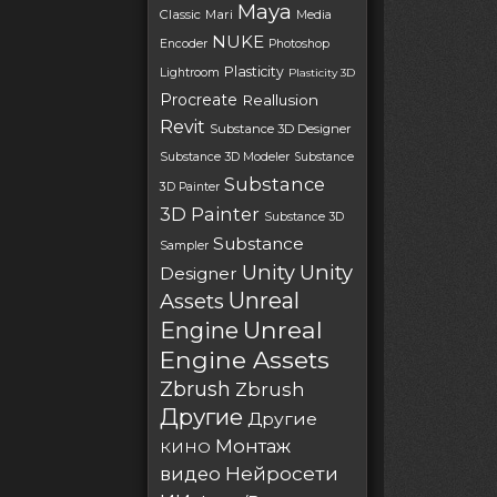
Maya
Classic
Mari
Media
NUKE
Encoder
Photoshop
Plasticity
Lightroom
Plasticity 3D
Procreate
Reallusion
Revit
Substance 3D Designer
Substance 3D Modeler
Substance
Substance
3D Painter
3D Painter
Substance 3D
Substance
Sampler
Unity
Unity
Designer
Unreal
Assets
Unreal
Engine
Engine Assets
Zbrush
Zbrush
Другие
Другие
Монтаж
КИНО
Нейросети
видео