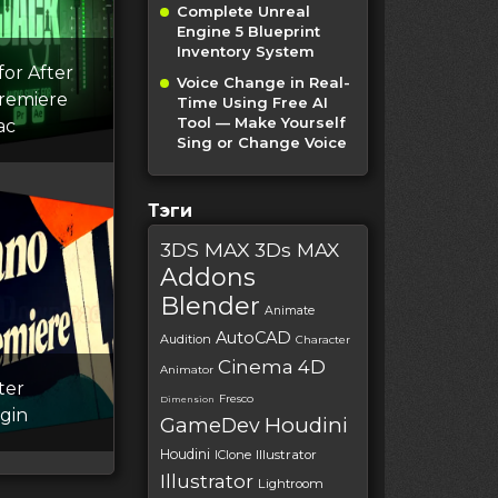
Complete Unreal
Engine 5 Blueprint
Inventory System
for After
Voice Change in Real-
Premiere
Time Using Free AI
Tool — Make Yourself
ac
Sing or Change Voice
Тэги
3DS MAX
3Ds MAX
Addons
Blender
Animate
AutoCAD
Audition
Character
Cinema 4D
Animator
ter
Fresco
Dimension
ugin
Houdini
GameDev
Houdini
IClone
Illustrator
Illustrator
Lightroom