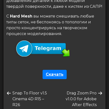
добавления деталей к любой модели
твердой поверхности, даже к кистям из САПР!
С
Hard Mesh
вы можете смешивать любые
типы сеток, не беспокоясь о топологии и
просто концентрируясь на творческом
процессе моделирования.
Скачать
Навигация
Предыдущая
Следующая
Snap To Floor v1.5
Drag Zoom Pro
по
запись
запись
Cinema 4D R15 –
v1.0.0 for Adobe
записям
R26
After Effects