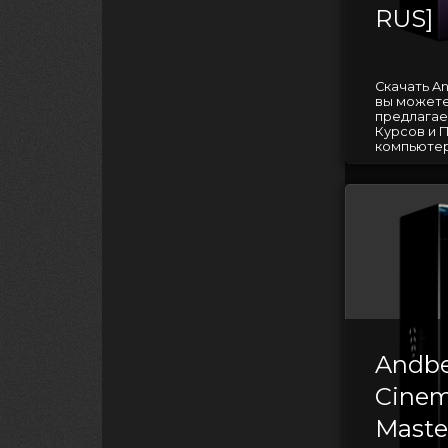
RUS]
Скачать An
вы можете
предлагае
Курсов и 
компьютерн
Andbe
Cinem
Maste