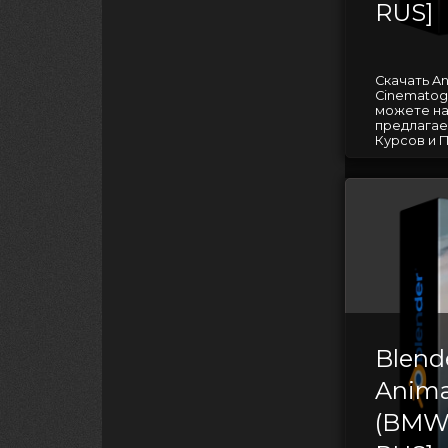
RUS]
Скачать A
Cinematogr
можете на
предлагае
Курсов и П
Blend
Anima
(BMW