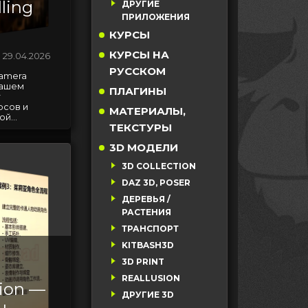
ling
ДРУГИЕ
ПРИЛОЖЕНИЯ
КУРСЫ
КУРСЫ НА
29.04.2026
РУССКОМ
Camera
нашем
ПЛАГИНЫ
т
рсов и
МАТЕРИАЛЫ,
й...
ТЕКСТУРЫ
3D МОДЕЛИ
3D COLLECTION
DAZ 3D, POSER
ДЕРЕВЬЯ /
РАСТЕНИЯ
ТРАНСПОРТ
KITBASH3D
3D PRINT
REALLUSION
tion —
ДРУГИЕ 3D