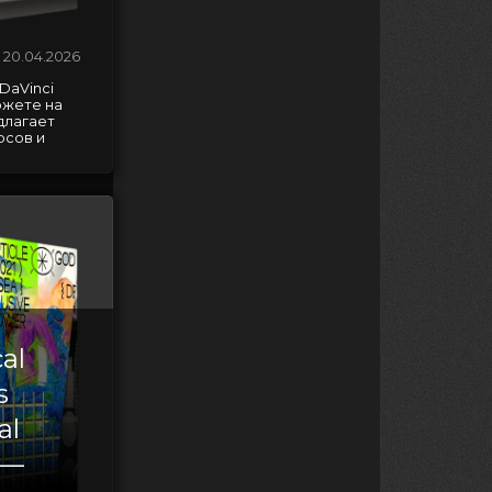
20.04.2026
DaVinci
ожете на
длагает
рсов и
al
s
al
 —