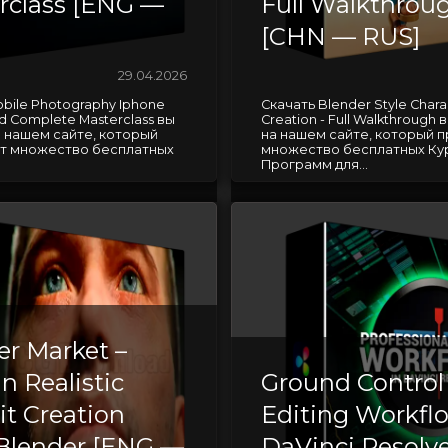
rclass [ENG —
Full Walkthrou
[CHN — RUS]
29.04.2026
bile Photography Iphone
Скачать Blender Style Chara
d Complete Masterclass вы
Creation - Full Walkthrough
 нашем сайте, который
на нашем сайте, который 
т множество бесплатных
множество бесплатных Ку
Программ для...
er Market –
 Realistic
Ground Control 
it Creation
Editing Workfl
Blender [ENG —
DaVinci Resolv