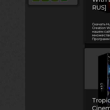
RUS]
Скачать Hum
Creation W
нашем сай
множество
Программ д
Tropic
Cinem