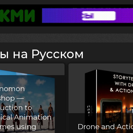
ы на Русском
Gnomon
shop —
uction to
ical Animation
ames using
Drone and Acti