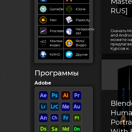
Maste
RUS]
GameDev
IClone
Mari
Plasticity
Нейросети
Скачать Mo
Procreate
ИИ
and Androi
можете на
Монтаж
Фото/
предлагае
видео
Видео
Курсов и...
КИНО
Другие
Программы
Adobe
Blend
Human
Portra
With 