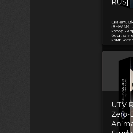
RUS]
Скачать Bl
(BMW M4) 
который п
бесплатны
компьютер
UTV R
Zero-
Anima