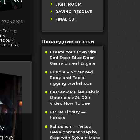
LIGHTROOM
DAVINCI RESOLVE
FINAL CUT
27.04.2026
 Editing
 вы
оторый
Последние статьи
сплатных
Create Your Own Viral
Red Door Blue Door
Game Unreal Engine
Bundle – Advanced
Body and Facial
rigging workshops
100 SBSAR Files Fabric
Materials VOL 02 +
Video How To Use
BOOM Library —
Horses
ev —
Schoolism — Visual
Development Step by
ting
Step with Sylvain Marc