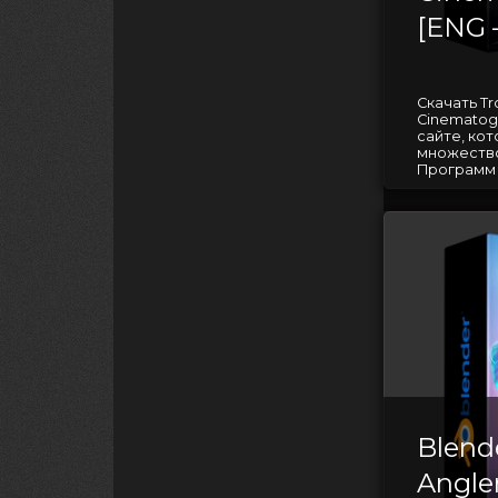
[ENG 
Скачать Tr
Cinematog
сайте, ко
множество
Программ 
Blend
Angle