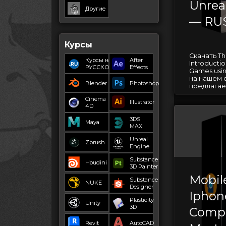
Unrea
Другие
— RU
Курсы
Скачать T
Курсы на
After
Introductio
РУССКОМ
Effects
Games usin
на нашем 
Blender
Photoshop
предлагает
Cinema
Illustrator
4D
3DS
Maya
MAX
Unreal
Zbrush
Engine
Substance
Houdini
3D Painter
Mobil
Substance
NUKE
Designer
Iphon
Plasticity
Unity
3D
Compl
Revit
AutoCAD