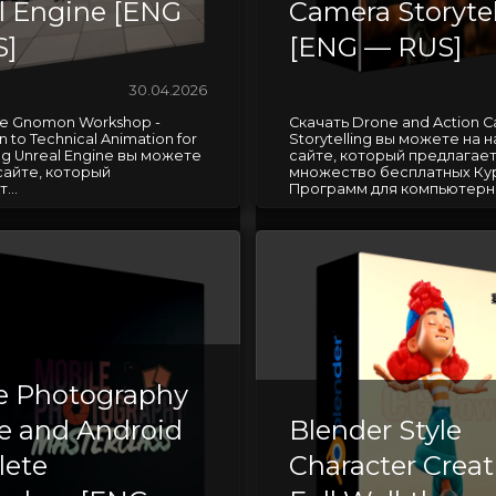
l Engine [ENG
Camera Storytel
S]
[ENG — RUS]
30.04.2026
he Gnomon Workshop -
Скачать Drone and Action 
n to Technical Animation for
Storytelling вы можете на 
g Unreal Engine вы можете
сайте, который предлагае
сайте, который
множество бесплатных Ку
...
Программ для компьютерно
e Photography
e and Android
Blender Style
ete
Character Crea