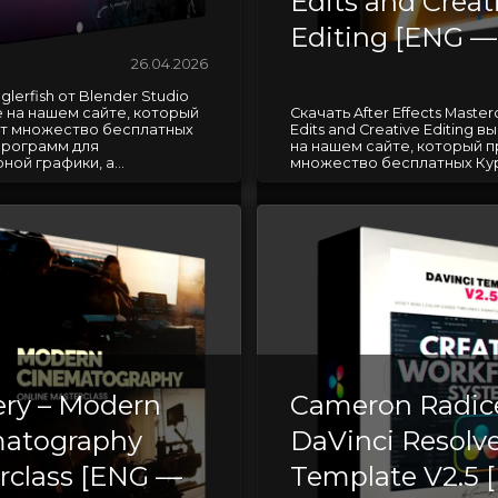
Edits and Creat
Editing [ENG —
26.04.2026
glerfish от Blender Studio
 на нашем сайте, который
Скачать After Effects Master
т множество бесплатных
Edits and Creative Editing 
Программ для
на нашем сайте, который 
ой графики, а...
множество бесплатных Курс
ry – Modern
Cameron Radic
atography
DaVinci Resolv
rclass [ENG —
Template V2.5 