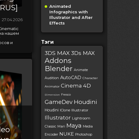
 RUS]
Animated
Infographics with
Illustrator and After
27.04.2026
Effects
Cinematic
 на нашем
т
Тэги
рсов и
3DS MAX
3Ds MAX
Addons
Blender
Animate
AutoCAD
Audition
Character
Cinema 4D
Animator
Fresco
Dimension
Houdini
GameDev
Houdini
IClone
Illustrator
Illustrator
Lightroom
Maya
Classic
Mari
Media
deo
NUKE
Encoder
Photoshop