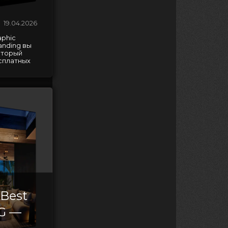
19.04.2026
aphic
randing вы
оторый
сплатных
Best
NG —