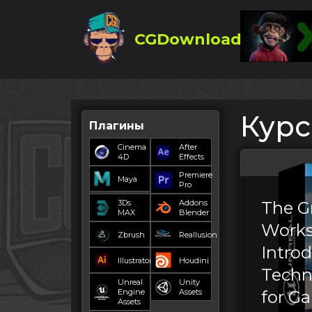
CGDownload
Курс
Плагины
Cinema
After
4D
Effects
Premiere
Maya
Pro
3Ds
Addons
The 
MAX
Blender
Work
Zbrush
Reallusion
Introd
Illustrator
Houdini
Techn
Unreal
Unity
Engine
Assets
for G
Assets