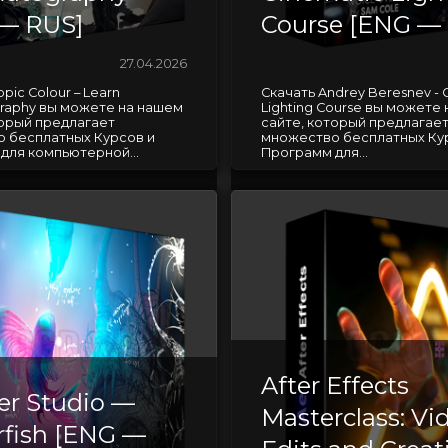
— RUS]
Course [ENG —
27.04.2026
opic Colour – Learn
Скачать Andrey Beresnev - 
raphy вы можете на нашем
Lighting Course вы можете
торый предлагает
сайте, который предлагае
 бесплатных Курсов и
множество бесплатных Ку
для компьютерной...
Программ для...
After Effects
er Studio —
Masterclass: Vi
rfish [ENG —