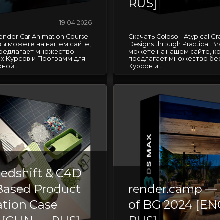
RUS]
19.04.2026
ender Car Animation Course
Скачать Coloso - Atypical Gr
вы можете на нашем сайте,
Designs through Practical B
редлагает множество
можете на нашем сайте, к
х Курсов и Программ для
предлагает множество бе
ной...
Курсов и...
edshift & C4D
Based Product
render.camp — 
tion Case
of BG 2024 [E