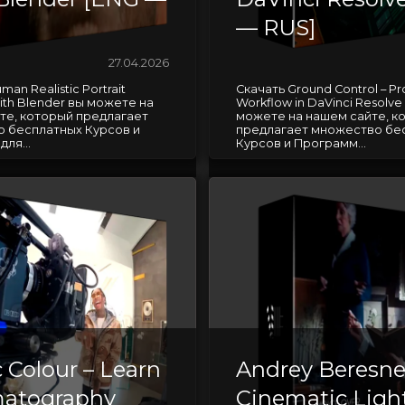
— RUS]
27.04.2026
an Realistic Portrait
Скачать Ground Control – Pro
ith Blender вы можете на
Workflow in DaVinci Resolve
те, который предлагает
можете на нашем сайте, к
 бесплатных Курсов и
предлагает множество бе
ля...
Курсов и Программ...
 Colour – Learn
Andrey Beresn
atography
Cinematic Ligh