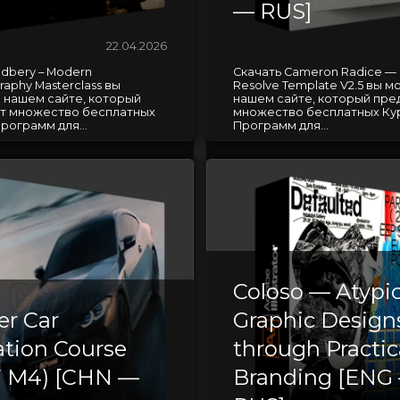
— RUS]
22.04.2026
ndbery – Modern
Скачать Cameron Radice — 
aphy Masterclass вы
Resolve Template V2.5 вы м
 нашем сайте, который
нашем сайте, который пре
т множество бесплатных
множество бесплатных Ку
рограмм для...
Программ для...
Coloso — Atypic
er Car
Graphic Design
tion Course
through Practic
 M4) [CHN —
Branding [ENG