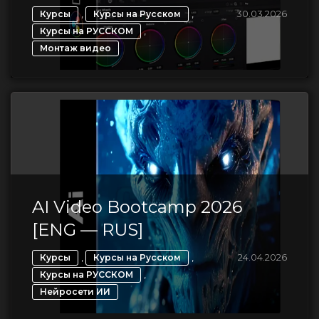
,
,
30.03.2026
Курсы
Курсы на Русском
,
Курсы на РУССКОМ
Монтаж видео
AI Video Bootcamp 2026
[ENG — RUS]
,
,
24.04.2026
Курсы
Курсы на Русском
,
Курсы на РУССКОМ
Нейросети ИИ