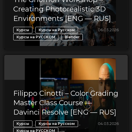
Creating Photorealistic 3D
Environments [ENG — RUS]
,
,
06.03.2026
Курсы
Курсы на Русском
,
Курсы на РУССКОМ
Blender
Filippo Cinotti – Color Grading
Master Class Course —
Davinci Resolve [ENG — RUS]
,
,
04.03.2026
Курсы
Курсы на Русском
,
Курсы на РУССКОМ