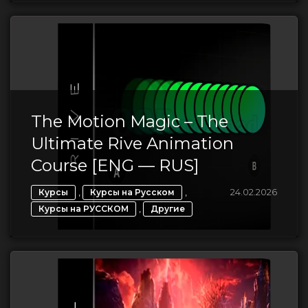
The Motion Magic – The
Ultimate Rive Animation
Course [ENG — RUS]
,
,
24.02.2026
Курсы
Курсы на Русском
,
Курсы на РУССКОМ
Другие