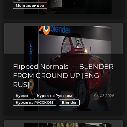
Монтаж видео
Flipped Normals — BLENDER
FROM GROUND UP [ENG —
RUS]
,
,
04.03.2026
Курсы
Курсы на Русском
,
Курсы на РУССКОМ
Blender