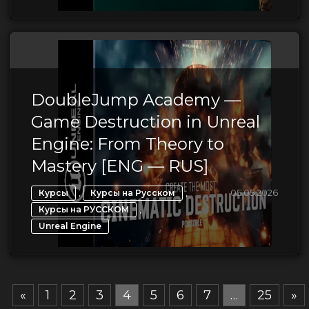
DoubleJump Academy —
Game Destruction in Unreal
Engine: From Theory to
Mastery [ENG — RUS]
,
,
05.05.2026
Курсы
Курсы на Русском
,
Курсы на РУССКОМ
Unreal Engine
«
1
2
3
4
5
6
7
…
25
»