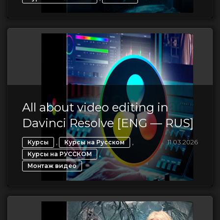
All about video editing in
Davinci Resolve [ENG — RUS]
,
,
11.03.2026
Курсы
Курсы на Русском
,
Курсы на РУССКОМ
Монтаж видео