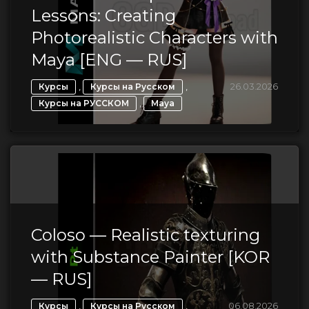
Lessons: Creating
Photorealistic Characters with
Maya [ENG — RUS]
,
,
26.03.2026
Курсы
Курсы на Русском
,
Курсы на РУССКОМ
Maya
Coloso — Realistic texturing
with Substance Painter [KOR
— RUS]
,
,
06.08.2026
Курсы
Курсы на Русском