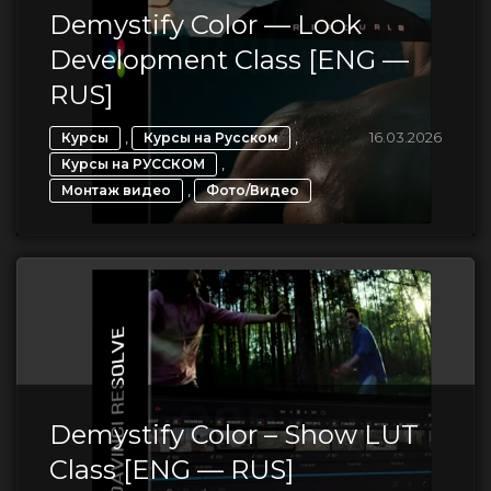
Demystify Color — Look
Development Class [ENG —
RUS]
,
,
16.03.2026
Курсы
Курсы на Русском
,
Курсы на РУССКОМ
,
Монтаж видео
Фото/Видео
Demystify Color – Show LUT
Class [ENG — RUS]