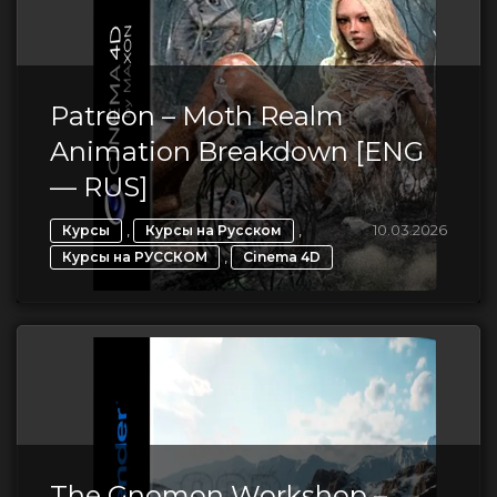
Patreon – Moth Realm
Animation Breakdown [ENG
— RUS]
,
,
10.03.2026
Курсы
Курсы на Русском
,
Курсы на РУССКОМ
Cinema 4D
The Gnomon Workshop –