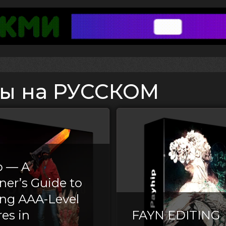
сы на РУССКОМ
o — A
ner’s Guide to
ing AAA-Level
es in
FAYN EDITING