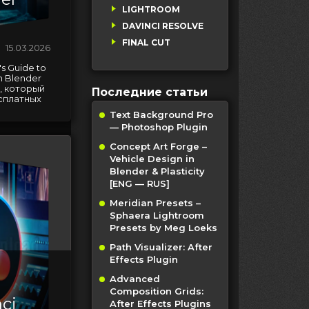
LIGHTROOM
DAVINCI RESOLVE
FINAL CUT
15.03.2026
s Guide to
n Blender
, который
Последние статьи
сплатных
Text Background Pro
— Photoshop Plugin
Concept Art Forge –
Vehicle Design in
Blender & Plasticity
[ENG — RUS]
Meridian Presets –
Sphaera Lightroom
Presets by Meg Loeks
Path Visualizer: After
Effects Plugin
Advanced
Composition Grids:
nci
After Effects Plugins