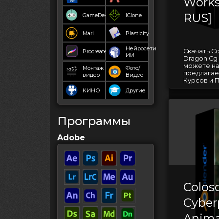
Work
RUS]
GameDev
IClone
Mari
Plasticity
Нейросети
Скачать C
Procreate
ИИ
Dragon Cg 
можете на
Монтаж
Фото/
предлагае
видео
Видео
Курсов и П
КИНО
Другие
Программы
Adobe
Colos
Cyber
Anima