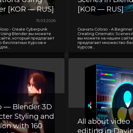
er [KOR — RUS]
[KOR — RUS]
15.03.2026
loso - Create Cyberpunk
Скачать Coloso - A Beginner'
 Using Blender вы можете
Creating Cinematic Scenes i
сайте, который предлагает
вы можете на нашем сайте
 бесплатных Курсов и
предлагает множество бе
ля...
Курсов...
o — Blender 3D
ter Styling and
All about video
ion with 160
editing in Davi