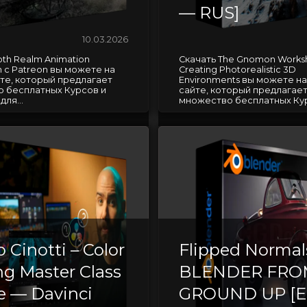
— RUS]
10.03.2026
th Realm Animation
Скачать The Gnomon Works
 с Patreon вы можете на
Creating Photorealistic 3D
те, который предлагает
Environments вы можете н
 бесплатных Курсов и
сайте, который предлагае
ля...
множество бесплатных Курс
o Cinotti – Color
Flipped Normal
ng Master Class
BLENDER FRO
e — Davinci
GROUND UP [