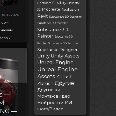
Plasticity
Lightroom
Plasticity
Procreate
Reallusion
3D
06.03.2026
Revit
Substance 3D Designer
hop –
Substance 3D Modeler
Substance 3D
а нашем
т
Painter
Substance 3D
ов и...
Painter
Substance 3D Sampler
Substance Designer
Unity
Unity Assets
Unreal Engine
Unreal Engine
Assets
Zbrush
Другие
Zbrush
Другие
КИНО
s —
Монтаж видео
M
Нейросети ИИ
Фото/Видео
ENG —