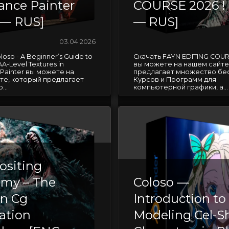
ance Painter
COURSE 2026 !
— RUS]
— RUS]
03.04.2026
loso - A Beginner’s Guide to
Скачать FAYN EDITING COURS
A-Level Textures in
вы можете на нашем сайте
Painter вы можете на
предлагает множество бе
те, который предлагает
Курсов и Программ для
...
компьютерной графики, а...
siting
my – The
Coloso —
n Cg
Introduction to
ation
Modeling Cel-S