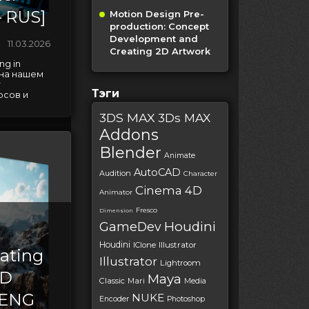
 RUS]
Motion Design Pre-
production: Concept
Development and
11.03.2026
Creating 2D Artwork
ng in
 на нашем
т
Тэги
рсов и
3DS MAX
3Ds MAX
Addons
Blender
Animate
AutoCAD
Audition
Character
Cinema 4D
Animator
Fresco
Dimension
Houdini
GameDev
Houdini
IClone
Illustrator
ating
Illustrator
Lightroom
3D
Maya
Classic
Mari
Media
[ENG
NUKE
Encoder
Photoshop