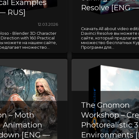
ical Examples
Resolve [ENG —
— RUS]
12.03.2026
Скачать All about video editi
loso - Blender 3D Character
Davinci Resolve вы можете
 Direction with 160 Practical
сайте, который предлагае
вы можете на нашем сайте,
множество бесплатных Ку
редлагает множество...
Программ для...
The Gnomon
on – Moth
Workshop – Cre
 Animation
Photorealistic 
kdown [ENG —
Environments 