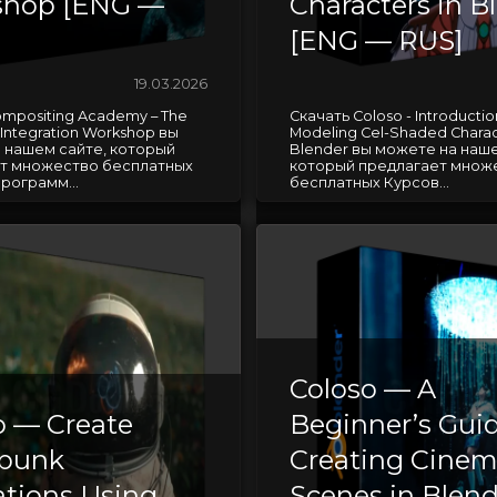
shop [ENG —
Characters in B
[ENG — RUS]
19.03.2026
ompositing Academy – The
Скачать Coloso - Introductio
Integration Workshop вы
Modeling Cel-Shaded Charact
 нашем сайте, который
Blender вы можете на наше
т множество бесплатных
который предлагает множ
рограмм...
бесплатных Курсов...
Coloso — A
o — Create
Beginner’s Guid
punk
Creating Cinem
tions Using
Scenes in Blend