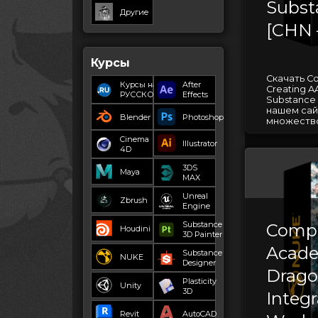
Subst
Другие
[CHN 
Курсы
Скачать Co
Курсы на
After
Creating AA
РУССКОМ
Effects
Substance 
нашем сай
Blender
Photoshop
множество
Cinema
Illustrator
4D
3DS
Maya
MAX
Unreal
Zbrush
Engine
Substance
Compo
Houdini
3D Painter
Acade
Substance
NUKE
Designer
Drago
Plasticity
Unity
3D
Integr
Revit
AutoCAD