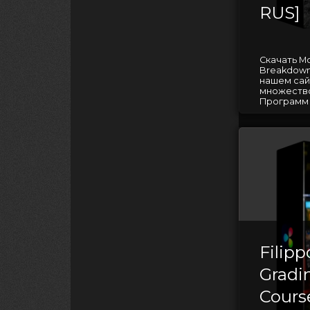
RUS]
Скачать Mo
Breakdown
нашем сай
множество
Программ д
Filipp
Gradi
Cours