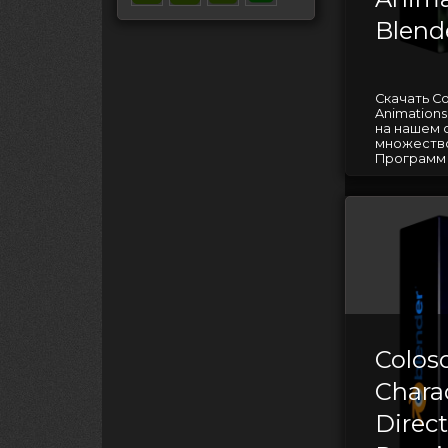
Blend
Скачать Co
Animations
на нашем 
множество
Программ д
Colos
Charac
Direct