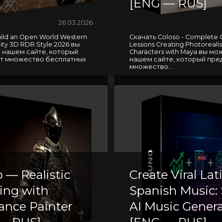
[ENG — RUS]
26.03.2026
ild an Open World Western
Скачать Coloso - Complete 
ity 3D RDR Style 2026 вы
Lessons Creating Photorealis
 нашем сайте, который
Characters with Maya вы мо
т множество бесплатных
нашем сайте, который пре
множество...
 — Realistic
Create Viral Lat
ring with
Spanish Music:
ance Painter
AI Music Gener