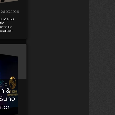
26.03.2026
Guide 60
tic
жете на
длагает
in &
 Suno
ator