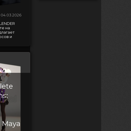
04.03.2026
 BLENDER
те на
длагает
рсов и
lete
ns:
h Maya