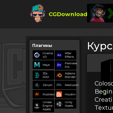
CGDownload
Кур
Плагины
Cinema
After
4D
Effects
Premiere
Maya
Pro
3Ds
Addons
MAX
Blender
Colos
Zbrush
Reallusion
Begin
Illustrator
Houdini
Creat
Unreal
Unity
Engine
Assets
Textur
Assets