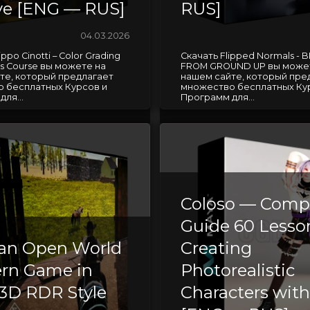
ve [ENG — RUS]
RUS]
04.03.2026
ippo Cinotti – Color Grading
Скачать Flipped Normals -
ss Course вы можете на
FROM GROUND UP вы може
те, который предлагает
нашем сайте, который пре
 бесплатных Курсов и
множество бесплатных Ку
ля...
Программ для...
Coloso — Comp
Guide 60 Lesso
 an Open World
Creating
rn Game in
Photorealistic
 3D RDR Style
Characters wit