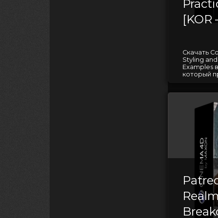
Pract
[KOR 
Скачать Co
Styling and
Examples 
который п
Patre
Realm
Brea